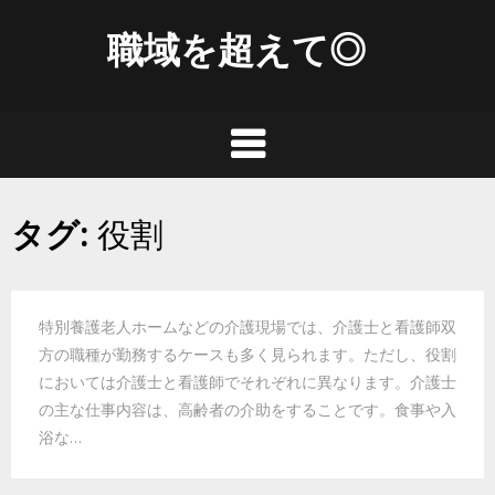
Skip
職域を超えて◎
to
content
タグ:
役割
特別養護老人ホームなどの介護現場では、介護士と看護師双
方の職種が勤務するケースも多く見られます。ただし、役割
においては介護士と看護師でそれぞれに異なります。介護士
の主な仕事内容は、高齢者の介助をすることです。食事や入
浴な…