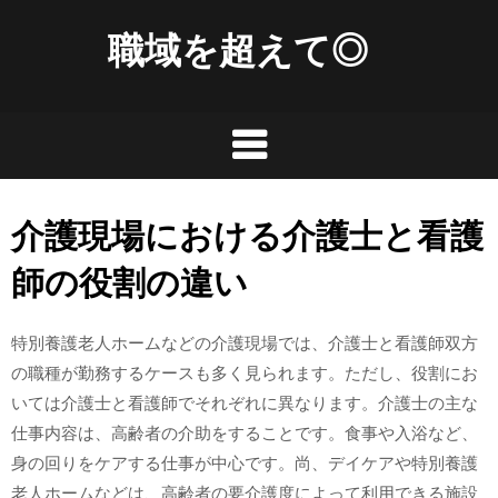
Skip
職域を超えて◎
to
content
介護現場における介護士と看護
師の役割の違い
特別養護老人ホームなどの介護現場では、介護士と看護師双方
の職種が勤務するケースも多く見られます。ただし、役割にお
いては介護士と看護師でそれぞれに異なります。介護士の主な
仕事内容は、高齢者の介助をすることです。食事や入浴など、
身の回りをケアする仕事が中心です。尚、デイケアや特別養護
老人ホームなどは、高齢者の要介護度によって利用できる施設